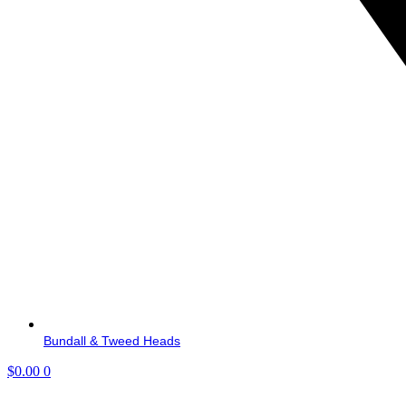
Bundall & Tweed Heads
$
0.00
0